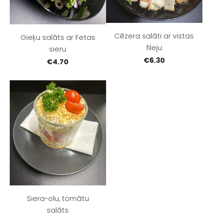
Cēzera salāti ar vistas
Gieķu salāts ar Fetas
fileju
sieru
€6.30
€4.70
Siera-olu, tomātu
salāts