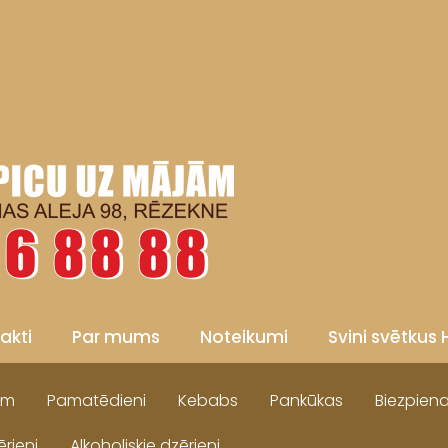
akti
Par mums
Noteikumi
Svini svētkus 
cm
Pamatēdieni
Kebabs
Pankūkas
Biezpiena
ērieni
Alkoholiskie dzērieni