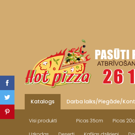
Katalogs
Darba laiks/Piegāde/Kont
Visi produkti
Picas 35cm
Picas 20
Uzkodas
Deserti
Kafijas dzērieni
Dz