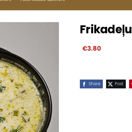
Frikadeļ
€3.80
Share
Post