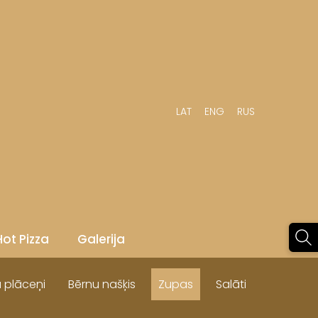
LAT
ENG
RUS
Hot Pizza
Galerija
 plāceņi
Bērnu našķis
Zupas
Salāti