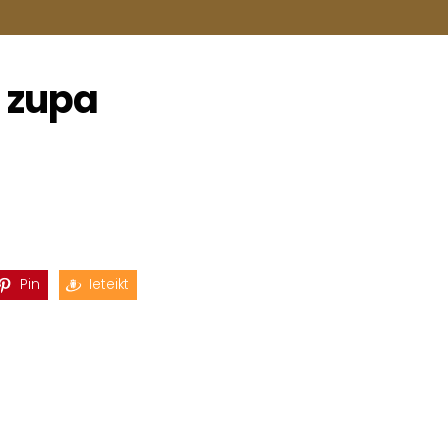
u zupa
Pin
Ieteikt